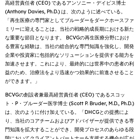
高経営責任者 (CEO) であるアンソニー・デイビス博士
(Anthony Davies, Ph.D.) は、次のように述べている。
「再生医療の専門家としてブルーダーをダークホースファ
ミリーに迎えることは、当社の戦略的成長期における新た
な重要な節目となります。 BCVGの再生医療分野におけ
る豊富な経験は、当社の総合的な専門知識を強化し、開発
企業や投資家に包括的なソリューションを提供する能力を
加速させます。これにより、最終的には世界中の患者の利
益のため、治療法をより迅速かつ効果的に前進させること
ができます。」
BCVGの創設者兼最高経営責任者 (CEO) であるスコッ
ト・P・ブルーダー医学博士 (Scott P. Bruder, M.D., Ph.D.)
は、次のように付け加えている。「DHCGとの提携によ
り、当社のコアチームおよびアドバイザーが提供できる専
門知識を拡大することができ、開発プロセスのあらゆる段
階においてクライアントパートナーを支援する機会が広が