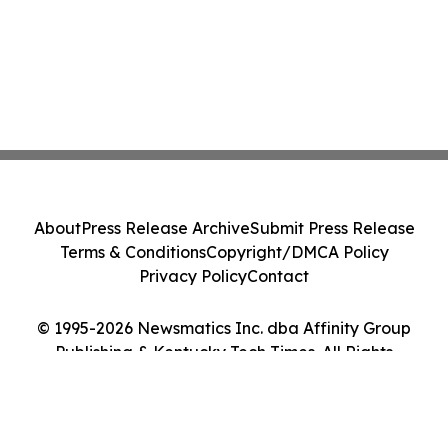
About
Press Release Archive
Submit Press Release
Terms & Conditions
Copyright/DMCA Policy
Privacy Policy
Contact
© 1995-2026 Newsmatics Inc. dba Affinity Group
Publishing & Kentucky Tech Times. All Rights
Reserved.
Cookie Settings / Your Privacy Choices