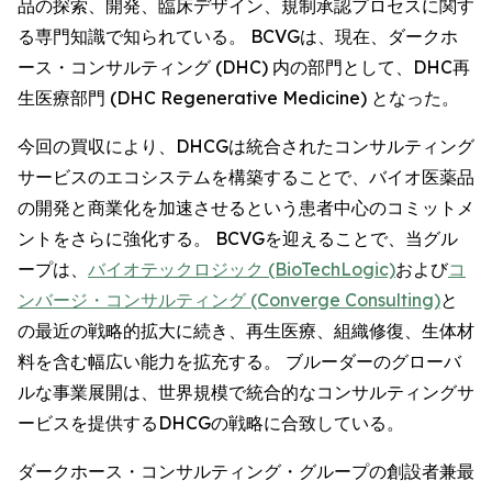
品の探索、開発、臨床デザイン、規制承認プロセスに関す
る専門知識で知られている。 BCVGは、現在、ダークホ
ース・コンサルティング (DHC) 内の部門として、DHC再
生医療部門 (DHC Regenerative Medicine) となった。
今回の買収により、DHCGは統合されたコンサルティング
サービスのエコシステムを構築することで、バイオ医薬品
の開発と商業化を加速させるという患者中心のコミットメ
ントをさらに強化する。 BCVGを迎えることで、当グル
ープは、
バイオテックロジック (BioTechLogic)
および
コ
ンバージ・コンサルティング (Converge Consulting)
と
の最近の戦略的拡大に続き、再生医療、組織修復、生体材
料を含む幅広い能力を拡充する。 ブルーダーのグローバ
ルな事業展開は、世界規模で統合的なコンサルティングサ
ービスを提供するDHCGの戦略に合致している。
ダークホース・コンサルティング・グループの創設者兼最